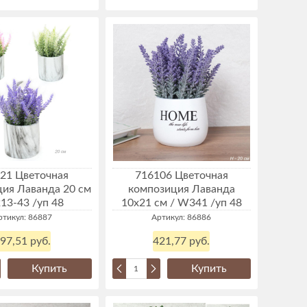
21 Цветочная
716106 Цветочная
ия Лаванда 20 см
композиция Лаванда
213-43 /уп 48
10x21 см / W341 /уп 48
ртикул: 86887
Артикул: 86886
97,51 руб.
421,77 руб.
Купить
Купить