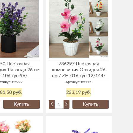
50 Цветочная
736297 Цветочная
ия Лаванда 26 см
композиция Орхидея 26
T-106 /уп 96/
см / ZH-016 /уп 12/144/
ртикул: 85999
Артикул: 85115
81,50 руб.
233,19 руб.
Купить
Купить