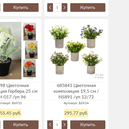
Купить
Купить
98 Цветочная
685841 Цветочная
ия Гербера 25 см
композиция 19,5 см /
H-017 /уп 96
NS891 /уп 12/72
ртикул: 86935
Артикул: 86934
55,45 руб.
295,77 руб.
Купить
Купить