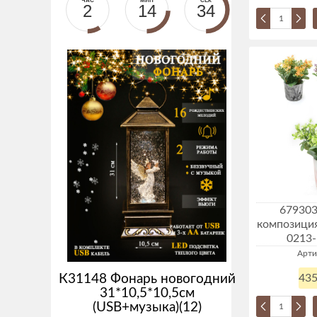
ЧАС
МИН
СЕК
2
14
33
679303
композиция
0213-
Арти
К31148 Фонарь новогодний
435
31*10,5*10,5см
(USB+музыка)(12)