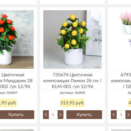
 Цветочная
735674 Цветочная
6793
я Мандарин 28
композиция Лимон 26 см /
композиц
002 /уп 12/96
KLM-001 /уп 12/96
/ 0
кул: 86889
Артикул: 86888
А
,95 руб.
313,95 руб.
4
Купить
Купить