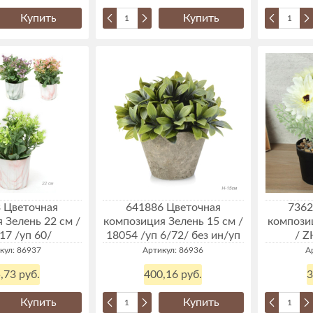
Купить
Купить
 Цветочная
641886 Цветочная
7362
 Зелень 22 см /
композиция Зелень 15 см /
композиц
17 /уп 60/
18054 /уп 6/72/ без ин/уп
/ Z
кул: 86937
Артикул: 86936
А
,73 руб.
400,16 руб.
3
Купить
Купить