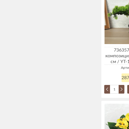
736357
композици
см / YT-
Арти
287