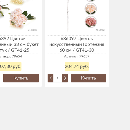
6392 Цветок
686397 Цветок
енный 33 см букет
искусственный Гортензия
тук / GT41-25
60 см / GT41-30
ртикул: 79654
Артикул: 79657
07,30 руб.
204,74 руб.
Купить
Купить