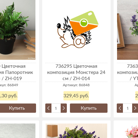
 Цветочная
736295 Цветочная
7363
ия Папоротник
композиция Монстера 24
композиц
 / ZH-019
см / ZH-014
/ Y
кул: 86849
Артикул: 86848
А
,30 руб.
329,45 руб.
2
Купить
Купить