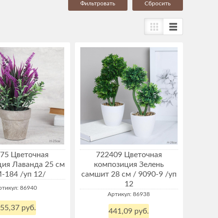
Cбросить
75 Цветочная
722409 Цветочная
ия Лаванда 25 см
композиция Зелень
M-184 /уп 12/
самшит 28 см / 9090-9 /уп
12
ртикул: 86940
Артикул: 86938
55,37 руб.
441,09 руб.