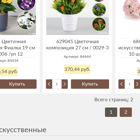
 Цветочная
629045 Цветочная
68
я Фиалка 19 см
композиция 27 см / 0029-3
искусств
006 /уп 12
10 ш
Артикул: 84444
кул: 84434
А
370,44 руб.
,54 руб.
3
Купить
Купить
Всего страниц:
2
1
2
скусственные