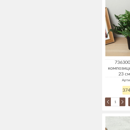
736300
композиц
23 см
Арти
374