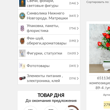
Свечи, фонари,
Сортировать по:
(146)
световые фигуры
Символика Нижнего
(665)
Новгорода. Матрешки
Упаковка, пакеты,
(756)
флористика
Фен-шуй,
(190)
обереги,ароматовары
Фигурки, статуэтки
(1620)
Фототовары
(345)
Элементы питания ,
651136
(376)
электроника, клей
композиция
89-4 /у
Арти
ТОВАР ДНЯ
До окончания предложения
279