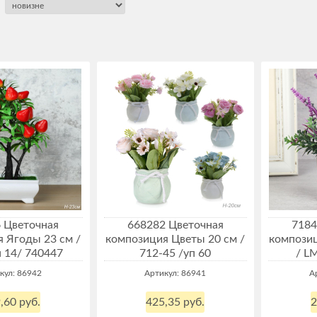
 Цветочная
668282 Цветочная
7184
 Ягоды 23 см /
композиция Цветы 20 см /
композиц
п 14/ 740447
712-45 /уп 60
/ L
кул: 86942
Артикул: 86941
А
,60 руб.
425,35 руб.
2