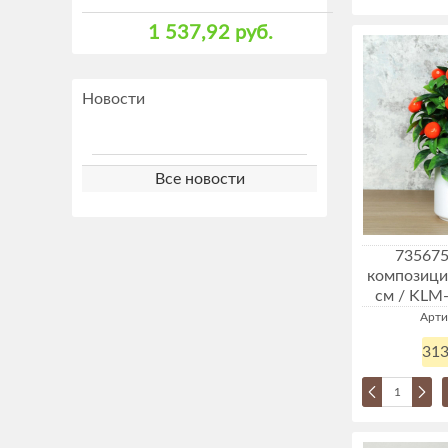
1 537,92 руб.
Новости
Все новости
735675
композици
см / KLM-
Арти
313