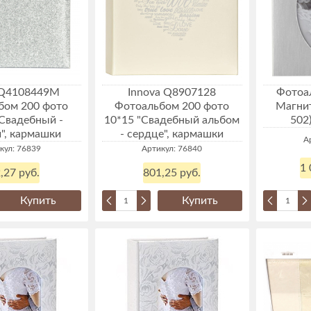
 Q4108449M
Innova Q8907128
Фотоал
бом 200 фото
Фотоальбом 200 фото
Магни
 Свадебный -
10*15 "Свадебный альбом
502
", кармашки
- сердце", кармашки
А
кул: 76839
Артикул: 76840
1 
,27 руб.
801,25 руб.
Купить
Купить