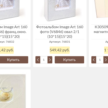
 Image Art 160
Фотоальбом Image Art 160
К30509
6) франц.окно.
фото (V6846) овал 2/1
магнитн
0*15)(15*20)
(10*15)(15*20)
кул: 76832
Артикул: 76831
А
,42 руб.
549,42 руб.
1 
Купить
Купить