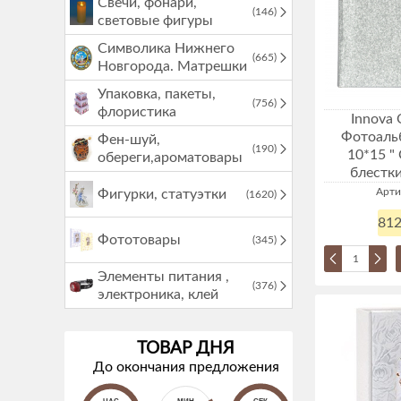
Свечи, фонари,
(146)
световые фигуры
Символика Нижнего
(665)
Новгорода. Матрешки
Упаковка, пакеты,
(756)
флористика
Innova
Фотоаль
Фен-шуй,
(190)
10*15 "
обереги,ароматовары
блестки
Арти
Фигурки, статуэтки
(1620)
812
Фототовары
(345)
Элементы питания ,
(376)
электроника, клей
ТОВАР ДНЯ
До окончания предложения