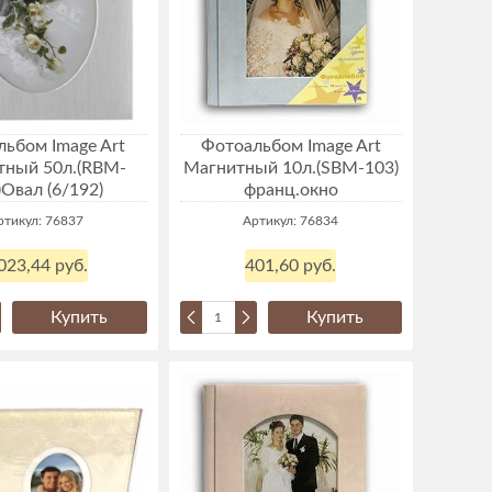
ьбом Image Art
Фотоальбом Image Art
тный 50л.(RBM-
Магнитный 10л.(SBM-103)
)Овал (6/192)
франц.окно
ртикул: 76837
Артикул: 76834
023,44 руб.
401,60 руб.
Купить
Купить