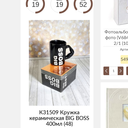
ЧАС
МИН
СЕК
19
19
51
Фотоальбом
фото (V684
2/1 (1
Арти
549
К31509 Кружка
керамическая BIG BOSS
400мл (48)