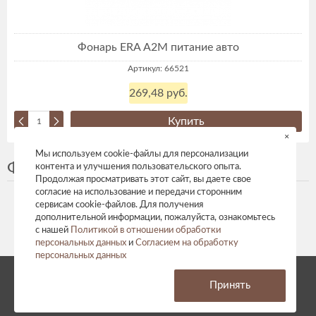
Фонарь ERA А2М питание авто
Артикул: 66521
269,48 руб.
Купить
×
Мы используем cookie-файлы для персонализации
Фонари не аккумуляторные
контента и улучшения пользовательского опыта.
Продолжая просматривать этот сайт, вы даете свое
согласие на использование и передачи сторонним
сервисам cookie-файлов. Для получения
дополнительной информации, пожалуйста, ознакомьтесь
с нашей
Политикой в отношении обработки
персональных данных
и
Согласием на обработку
персональных данных
© 2026 год. Все права защищены.
Принять
Политика конфиденциальности
Согласие на обработку персональных данных