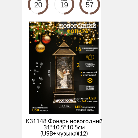
ЧАС
МИН
СЕК
20
19
57
К31148 Фонарь новогодний
31*10,5*10,5см
(USB+музыка)(12)