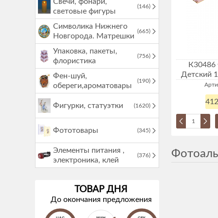
Свечи, фонари,
(146)
световые фигуры
Символика Нижнего
(665)
Новгорода. Матрешки
Упаковка, пакеты,
(756)
флористика
К30486
Детский 1
Фен-шуй,
(190)
обереги,ароматовары
Арти
412
Фигурки, статуэтки
(1620)
Фототовары
(345)
Элементы питания ,
Фотоаль
(376)
электроника, клей
ТОВАР ДНЯ
До окончания предложения