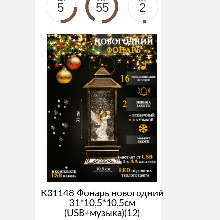
ЧАС
МИН
СЕК
5
55
1
К31148 Фонарь новогодний
31*10,5*10,5см
(USB+музыка)(12)