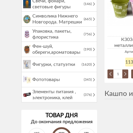
Свечи, фонари,
(146)
световые фигуры
Символика Нижнего
(665)
Новгорода. Матрешки
Упаковка, пакеты,
(756)
флористика
К303
металли
Фен-шуй,
(190)
обереги,ароматовары
Арти
113
Фигурки, статуэтки
(1620)
Фототовары
(345)
Элементы питания ,
Кашпо и
(376)
электроника, клей
ТОВАР ДНЯ
До окончания предложения