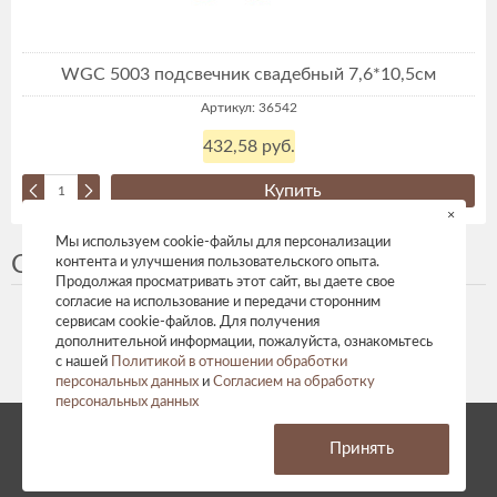
WGC 5003 подсвечник свадебный 7,6*10,5см
Артикул: 36542
432,58 руб.
Купить
×
Мы используем cookie-файлы для персонализации
Свадебные фигурки, аксессуары
контента и улучшения пользовательского опыта.
Продолжая просматривать этот сайт, вы даете свое
согласие на использование и передачи сторонним
сервисам cookie-файлов. Для получения
дополнительной информации, пожалуйста, ознакомьтесь
с нашей
Политикой в отношении обработки
персональных данных
и
Согласием на обработку
персональных данных
© 2026 год. Все права защищены.
Принять
Политика конфиденциальности
Согласие на обработку персональных данных