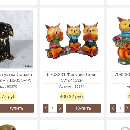
атуэтка Собака
+ 708231 Фигурка Совы
+ 708230
 см / B3031-4А
19*6*12см
кул: 80370
Артикул: 35894
А
,75 руб.
400,32 руб.
2
Купить
Купить