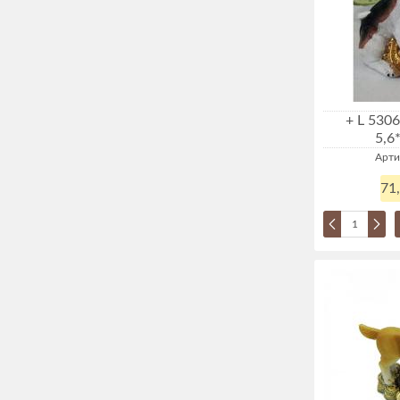
+ L 5306
5,6
Арти
71