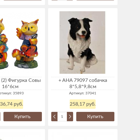
 (2) Фигурка Совы
+ AHA 79097 собачка
16*6см
8*5,8*9,8см
ртикул: 35893
Артикул: 37041
36,74 руб.
258,17 руб.
Купить
Купить