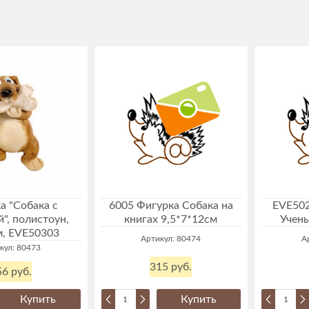
а "Собака с
6005 Фигурка Собака на
EVE502
", полистоун,
книгах 9,5*7*12см
Учены
м, EVE50303
Артикул: 80474
А
кул: 80473
315 руб.
6 руб.
Купить
Купить