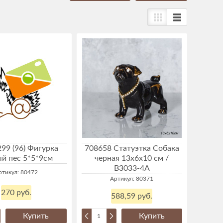
99 (96) Фигурка
708658 Статуэтка Собака
й пес 5*5*9см
черная 13х6х10 см /
B3033-4А
ртикул: 80472
Артикул: 80371
270 руб.
588,59 руб.
Купить
Купить