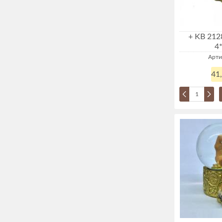
+ KB 212
4
Арти
41