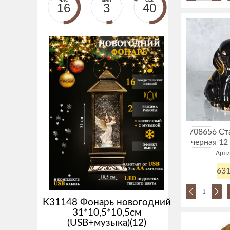
ЧАС
МИН
СЕК
16
3
40
708656 Ст
черная 12
Арти
631
К31148 Фонарь новогодний
31*10,5*10,5см
(USB+музыка)(12)