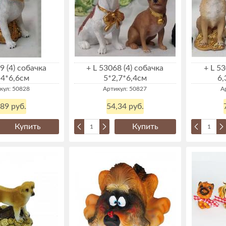
9 (4) собачка
+ L 53068 (4) собачка
+ L 53
*4*6,6см
5*2,7*6,4см
6,
кул: 50828
Артикул: 50827
А
,89 руб.
54,34 руб.
Купить
Купить