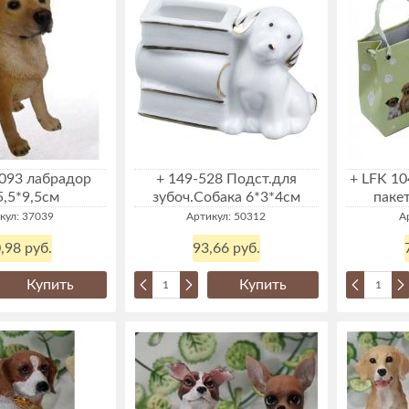
093 лабрадор
+ 149-528 Подст.для
+ LFK 10
5,5*9,5см
зубоч.Собака 6*3*4см
паке
кул: 37039
Артикул: 50312
А
,98 руб.
93,66 руб.
Купить
Купить