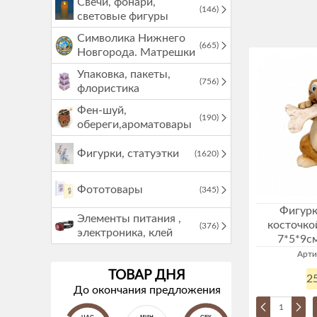
Свечи, фонари,
(146)
световые фигуры
Символика Нижнего
(665)
Новгорода. Матрешки
Упаковка, пакеты,
(756)
флористика
Фен-шуй,
(190)
обереги,ароматовары
Фигурки, статуэтки
(1620)
Фототовары
(345)
Фигурк
Элементы питания ,
косточкой
(376)
электроника, клей
7*5*9с
Арти
ТОВАР ДНЯ
25
До окончания предложения