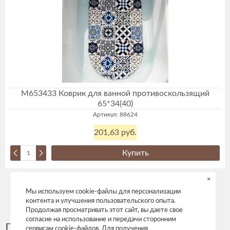
М653433 Коврик для ванной противоскользящий
65*34(40)
Артикул: 88624
201,63 руб.
Купить
Всего страниц:
59
×
Мы используем cookie-файлы для персонализации
1
2
3
4
5
»
»»
контента и улучшения пользовательского опыта.
Продолжая просматривать этот сайт, вы даете свое
согласие на использование и передачи сторонним
Предметы Интерьера
сервисам cookie-файлов. Для получения