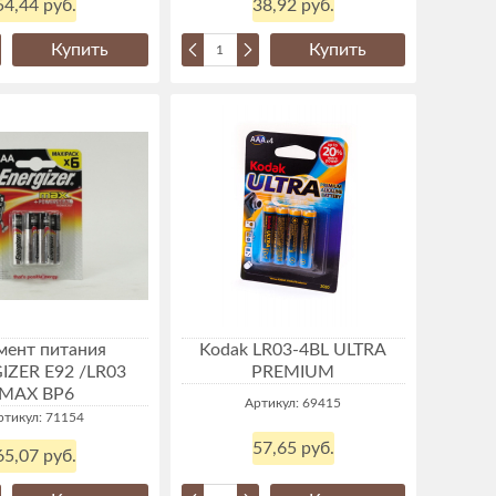
54,44 руб.
38,92 руб.
Купить
Купить
мент питания
Kodak LR03-4BL ULTRA
IZER E92 /LR03
PREMIUM
MAX BP6
Артикул: 69415
ртикул: 71154
57,65 руб.
65,07 руб.