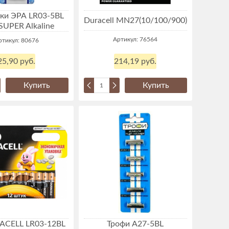
ки ЭРА LR03-5BL
Duracell MN27(10/100/900)
 SUPER Alkaline
Артикул: 76564
ртикул: 80676
214,19 руб.
25,90 руб.
Купить
Купить
ACELL LR03-12BL
Трофи A27-5BL