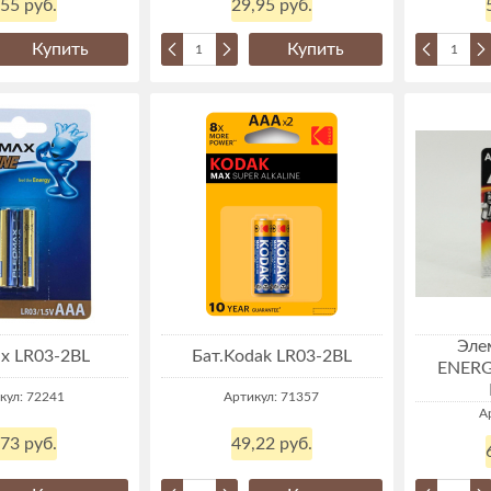
,55 руб.
29,95 руб.
Купить
Купить
Эле
x LR03-2BL
Бат.Kodak LR03-2BL
ENERG
кул: 72241
Артикул: 71357
А
,73 руб.
49,22 руб.