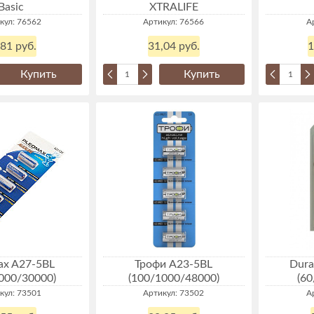
Basic
XTRALIFE
кул: 76562
Артикул: 76566
А
,81 руб.
31,04 руб.
1
Купить
Купить
ax A27-5BL
Трофи A23-5BL
Dura
000/30000)
(100/1000/48000)
(6
кул: 73501
Артикул: 73502
А