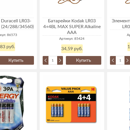
Duracell LR03-
Батарейки Kodak LR03
Элемент
 (24/288/34560)
4+4BL MAX SUPER Alkaline
LR0
AAA
кул: 86573
А
Артикул: 85424
,83 руб.
1
34,59 руб.
Купить
Купить