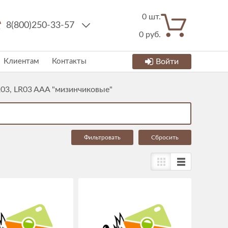
0
шт.
8(800)250-33-57
0
руб.
Клиентам
Контакты
Войти
03, LR03 AAA "мизинчиковые"
Cбросить