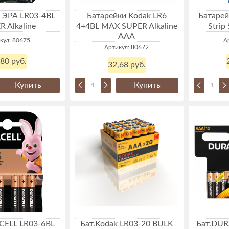
 ЭРА LR03-4BL
Батарейки Kodak LR6
Батарей
 Alkaline
4+4BL MAX SUPER Alkaline
Strip
AAA
кул: 80675
А
Артикул: 80672
,80 руб.
32,68 руб.
Купить
Купить
CELL LR03-6BL
Бат.Kodak LR03-20 BULK
Бат.DUR