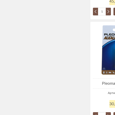
45
Pleoma
Арти
30