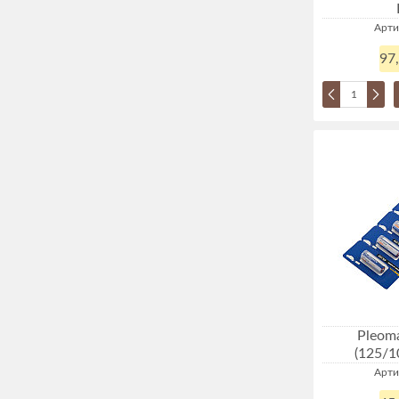
Арти
97
Pleom
(125/1
Арти