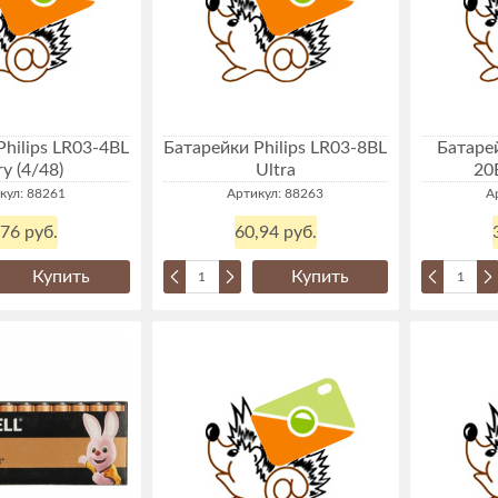
hilips LR03-4BL
Батарейки Philips LR03-8BL
Батарей
ry (4/48)
Ultra
20B
кул: 88261
Артикул: 88263
А
,76 руб.
60,94 руб.
Купить
Купить