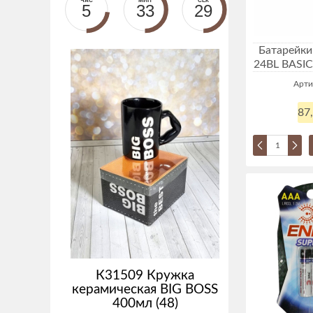
ЧАС
МИН
СЕК
5
33
28
Батарейки 
24BL BASIC
Арти
87
К31509 Кружка
керамическая BIG BOSS
400мл (48)