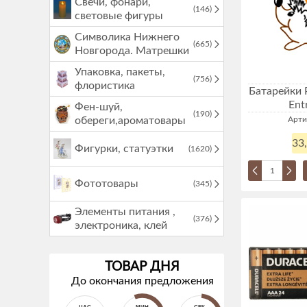
Свечи, фонари,
(146)
световые фигуры
Символика Нижнего
(665)
Новгорода. Матрешки
Упаковка, пакеты,
(756)
флористика
Батарейки P
Ent
Фен-шуй,
(190)
обереги,ароматовары
Арти
33
Фигурки, статуэтки
(1620)
Фототовары
(345)
Элементы питания ,
(376)
электроника, клей
ТОВАР ДНЯ
До окончания предложения