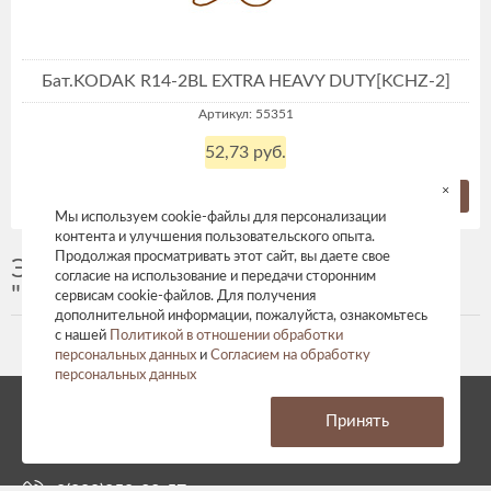
Бат.KODAK R14-2BL EXTRA HEAVY DUTY[KCHZ-2]
Артикул: 55351
52,73 руб.
×
Купить
Мы используем cookie-файлы для персонализации
контента и улучшения пользовательского опыта.
Продолжая просматривать этот сайт, вы даете свое
Элементы питания R14, LR14
согласие на использование и передачи сторонним
"средняя"
сервисам cookie-файлов. Для получения
дополнительной информации, пожалуйста, ознакомьтесь
с нашей
Политикой в отношении обработки
персональных данных
и
Согласием на обработку
персональных данных
© 2026 год. Все права защищены.
Принять
Политика конфиденциальности
Согласие на обработку персональных данных