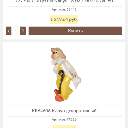
727704 Статуэтка Клоун 16 см / HP214 /уп 60
Артикул: 86443
1 219,64 руб.
Купить
КR64606 Клоун декоративный
Артикул: 77626