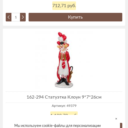
712,71 руб.
Купить
162-294 Статуэтка Клоун 9*7*26см
Артикул: 49379
1 100,78 руб.
×
Мы используем cookie-файлы для персонализации
Купить