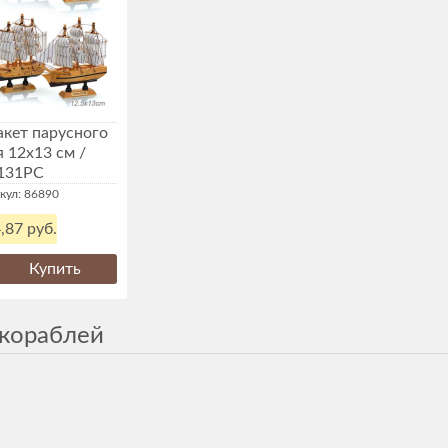
кет парусного
 12х13 см /
131PC
кул: 86890
,87 руб.
Купить
кораблей