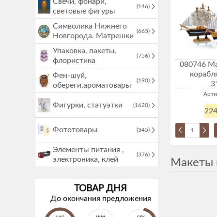
Свечи, фонари,
(146)
световые фигуры
Символика Нижнего
(665)
Новгорода. Матрешки
Упаковка, пакеты,
(756)
флористика
080746 Ма
корабля
Фен-шуй,
(190)
3
обереги,ароматовары
Арти
Фигурки, статуэтки
(1620)
224
Фототовары
(345)
Элементы питания ,
(376)
электроника, клей
Макеты 
ТОВАР ДНЯ
До окончания предложения