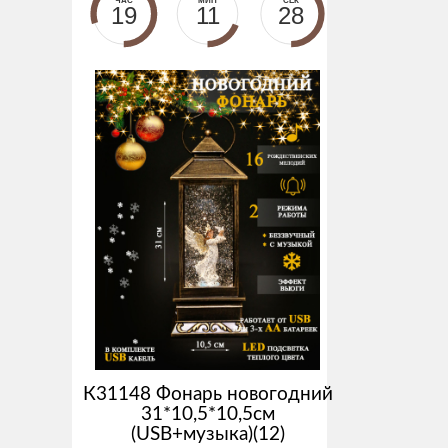
ЧАС
МИН
СЕК
19
11
27
К31148 Фонарь новогодний
31*10,5*10,5см
(USB+музыка)(12)