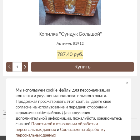
Копилка "Сундук Большой"
Артикул: 81912
787,40 руб.
Купить
Всего страниц:
4
×
Мы используем cookie-файлы для персонализации
1
2
3
»
»»
контента и улучшения пользовательского опыта.
Продолжая просматривать этот сайт, вы даете свое
согласие на использование и передачи сторонним
Зонты,веера
сервисам cookie-файлов. Для получения
дополнительной информации, пожалуйста, ознакомьтесь
с нашей
Политикой в отношении обработки
персональных данных
и
Согласием на обработку
персональных данных