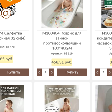
М Салфетка
М100404 Коврик для
И300
чная 32 см(4)
ванной
кондите
противоскользящий
насадок
кул: 88775
100*40(24)
3
Артикул: 88619
А
,85 руб.
458,31 руб.
3
Купить
Купить