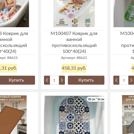
 Коврик для
М100407 Коврик для
М1004
анной
ванной
оскользящий
противоскользящий
прот
*40(24)
100*40(24)
кул: 88623
Артикул: 88622
А
,31 руб.
458,31 руб.
4
Купить
Купить