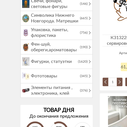
Свечи, фонари,
(146)
световые фигуры
Символика Нижнего
(665)
Новгорода. Матрешки
Упаковка, пакеты,
(756)
флористика
К31322
сервирово
Фен-шуй,
(190)
обереги,ароматовары
Арти
Фигурки, статуэтки
(1620)
61
Фототовары
(345)
Элементы питания ,
(376)
электроника, клей
ТОВАР ДНЯ
До окончания предложения