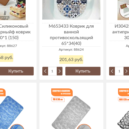
Силиконовый
М653433 Коврик для
И3042
арныйф коврик
ванной
антипр
0*1 (150)
противоскользящий
30
65*34(40)
кул: 88627
А
Артикул: 88624
8 руб.
201,63 руб.
Купить
Купить