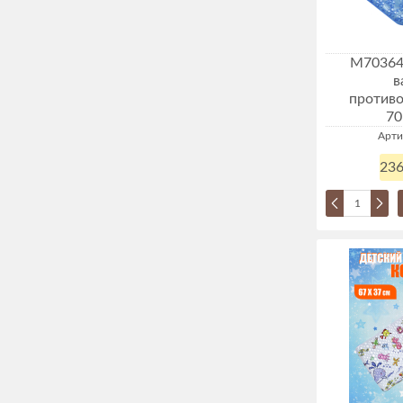
М70364
в
против
70
Арти
236