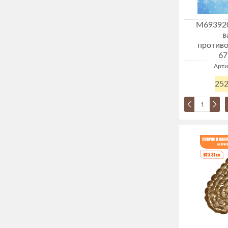
М693920
в
против
67
Арти
252