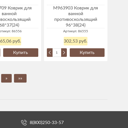
09 Коврик для
М963903 Коврик для
ванной
ванной
ивоскользящий
противоскользящий
68*37(24)
96*38(24)
ртикул: 86556
Артикул: 86555
65,06 руб.
302,53 руб.
Купить
Купить
»
»»
8(800)250-33-57