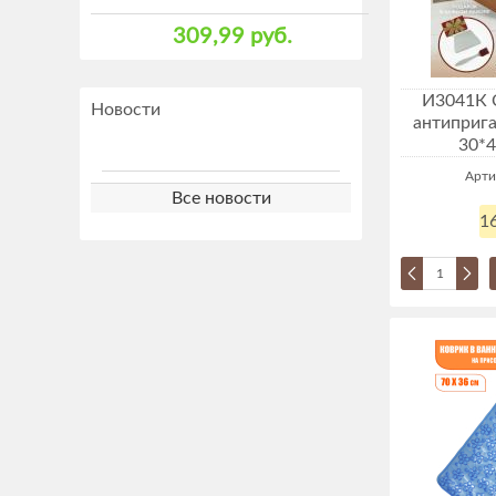
309,99 руб.
И3041К 
Новости
антиприг
30*4
Арти
Все новости
16