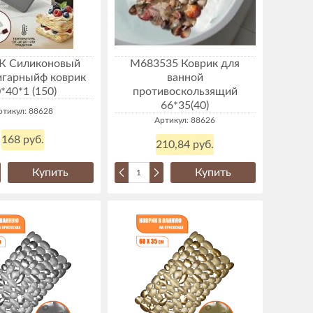
К Силиконовый
М683535 Коврик для
игарныйф коврик
ванной
*40*1 (150)
противоскользящий
66*35(40)
ртикул: 88628
Артикул: 88626
168 руб.
210,84 руб.
Купить
Купить