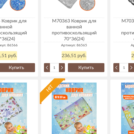
 Коврик для
М70363 Коврик для
М703
анной
ванной
оскользящий
противоскользящий
прот
*36(24)
70*36(24)
кул: 86566
Артикул: 86565
А
,51 руб.
236,51 руб.
2
Купить
Купить
HIT