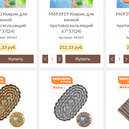
 Коврик для
М693919 Коврик для
М6939
анной
ванной
оскользящий
противоскользящий
прот
*37(24)
67*37(24)
кул: 86562
Артикул: 86561
А
,33 руб.
252,33 руб.
2
Купить
Купить