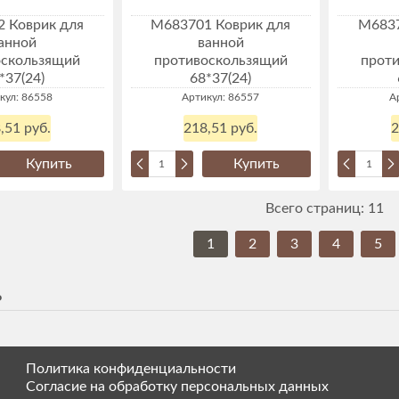
 Коврик для
М683701 Коврик для
М6837
анной
ванной
оскользящий
противоскользящий
прот
*37(24)
68*37(24)
кул: 86558
Артикул: 86557
А
,51 руб.
218,51 руб.
2
Купить
Купить
Всего страниц:
11
1
2
3
4
5
ь
Политика конфиденциальности
Согласие на обработку персональных данных