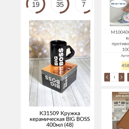
ЧАС
МИН
СЕК
19
35
6
М100408
в
против
100
Арти
458
К31509 Кружка
керамическая BIG BOSS
400мл (48)