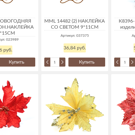
 НОВОГОДНЯЯ
MML 14482 (2) НАКЛЕЙКА
К8396-
ОН.НАКЛЕЙКА
СО СВЕТОМ 9*11СМ
издели
3*15СМ
Артикул: 037375
А
ул: 023989
36,84 руб.
6 руб.
Купить
Купить