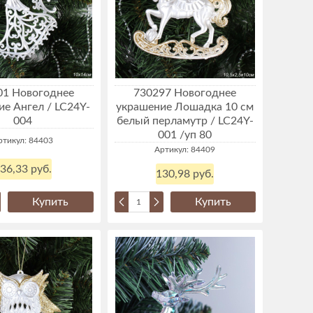
01 Новогоднее
730297 Новогоднее
е Ангел / LC24Y-
украшение Лошадка 10 см
004
белый перламутр / LC24Y-
001 /уп 80
ртикул: 84403
Артикул: 84409
36,33 руб.
130,98 руб.
Купить
Купить