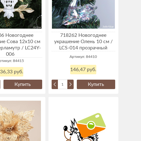
06 Новогоднее
718262 Новогоднее
ие Сова 12х10 см
украшение Олень 10 см /
рламутр / LC24Y-
LCS-014 прозрачный
006
Артикул: 84410
ртикул: 84415
146,47 руб.
36,33 руб.
Купить
Купить