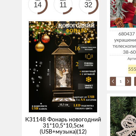
ЧАС
МИН
СЕК
14
11
31
680437
украшени
телескопи
38-60
Арти
555
К31148 Фонарь новогодний
31*10,5*10,5см
(USB+музыка)(12)