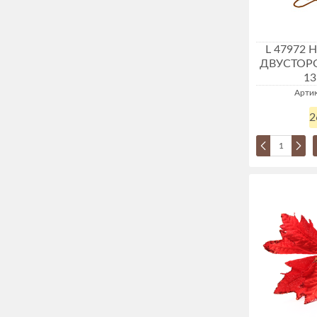
L 47972
ДВУСТОР
1
Артик
2