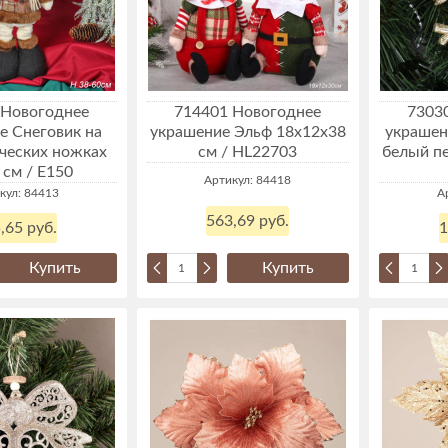
 Новогоднее
714401 Новогоднее
7303
е Снеговик на
украшение Эльф 18x12x38
украшен
ческих ножках
см / HL22703
белый пе
 см / Е150
Артикул: 84418
кул: 84413
А
563,69 руб.
,65 руб.
1
Купить
Купить