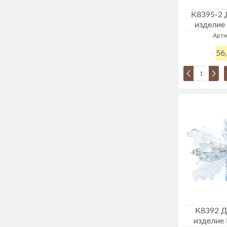
К8395-2 
изделие
Арти
56
К8392 Д
изделие 