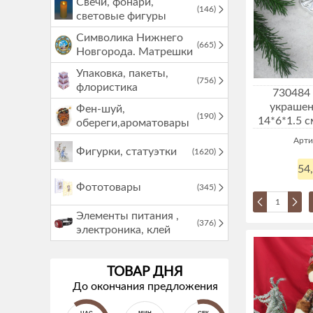
Свечи, фонари,
(146)
световые фигуры
Символика Нижнего
(665)
Новгорода. Матрешки
Упаковка, пакеты,
(756)
флористика
730484
украшен
Фен-шуй,
(190)
14*6*1.5 с
обереги,ароматовары
Арти
Фигурки, статуэтки
(1620)
54
Фототовары
(345)
Элементы питания ,
(376)
электроника, клей
ТОВАР ДНЯ
До окончания предложения