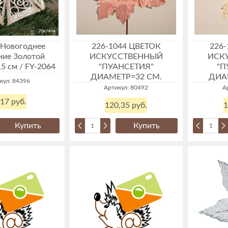
 Новогоднее
226-1044 ЦВЕТОК
226
ние Золотой
ИСКУССТВЕННЫЙ
ИСК
5 см / FY-2064
"ПУАНСЕТИЯ"
"П
ДИАМЕТР=32 СМ.
ДИА
кул: 84396
Артикул: 80492
А
,17 руб.
120,35 руб.
1
Купить
Купить