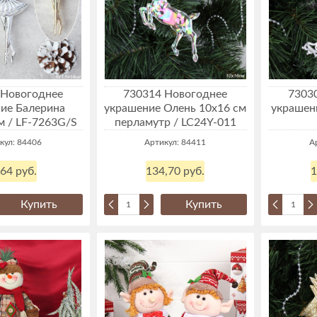
 Новогоднее
730314 Новогоднее
7303
ие Балерина
украшение Олень 10х16 см
украшени
м / LF-7263G/S
перламутр / LC24Y-011
кул: 84406
Артикул: 84411
А
,64 руб.
134,70 руб.
1
Купить
Купить