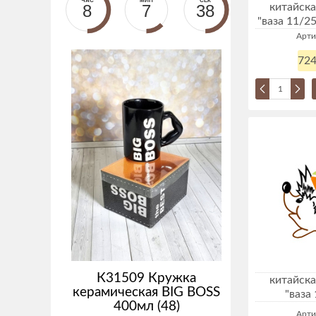
ЧАС
МИН
СЕК
8
7
38
китайска
"ваза 11/2
Арти
724
К31509 Кружка
китайска
керамическая BIG BOSS
"ваза
400мл (48)
Арти