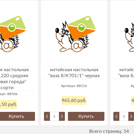
я настольная
китайская настольная
китайс
1220 средняя
"ваза 8/К701/1" черная
"ваза 
вая города"
Артикул: 88516
А
ссорти
кул: 88506
965,60 руб.
4
,50 руб.
Купить
Купить
Всего страниц:
14