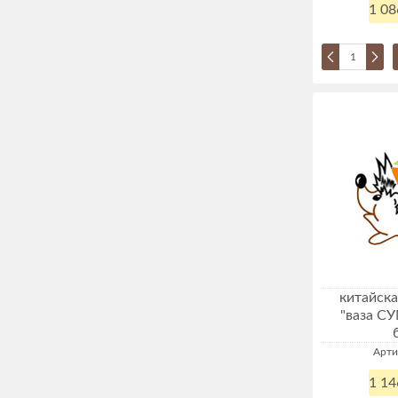
1 08
китайска
"ваза С
Арти
1 14