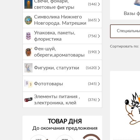
Свечи, фонари,
(146)
световые фигуры
Вазы 
Символика Нижнего
(665)
Новгорода. Матрешки
Специальны
Упаковка, пакеты,
(756)
флористика
Сортировать по:
Фен-шуй,
(190)
обереги,ароматовары
Фигурки, статуэтки
(1620)
Фототовары
(345)
Элементы питания ,
(376)
электроника, клей
ТОВАР ДНЯ
До окончания предложения