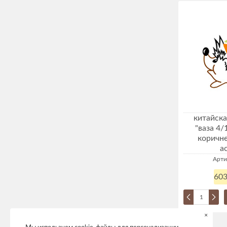
китайска
"ваза 4/
коричне
а
Арти
603
×