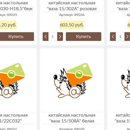
я настольная
китайская настольная
китайс
5030-Н18,5"беж
"ваза 15/302А" розовая
"ваза
кул: 89035
Артикул: 89036
А
,20 руб.
603,50 руб.
6
Купить
Купить
я настольная
китайская настольная
китайс
 1/22С032"
"ваза 15/508А" белая
"ваза 
кул: 89031
Артикул: 89039
А