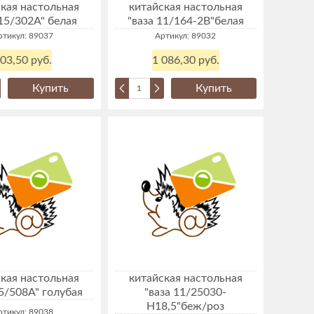
кая настольная
китайская настольная
 15/302А" белая
"ваза 11/164-2В"белая
ртикул: 89037
Артикул: 89032
03,50 руб.
1 086,30 руб.
Купить
Купить
кая настольная
китайская настольная
15/508А" голубая
"ваза 11/25030-
Н18,5"беж/роз
ртикул: 89038