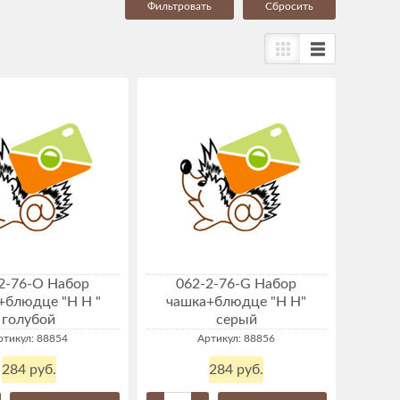
Cбросить
2-76-O Набор
062-2-76-G Набор
+блюдце "Н Н "
чашка+блюдце "Н Н"
голубой
серый
ртикул: 88854
Артикул: 88856
284 руб.
284 руб.