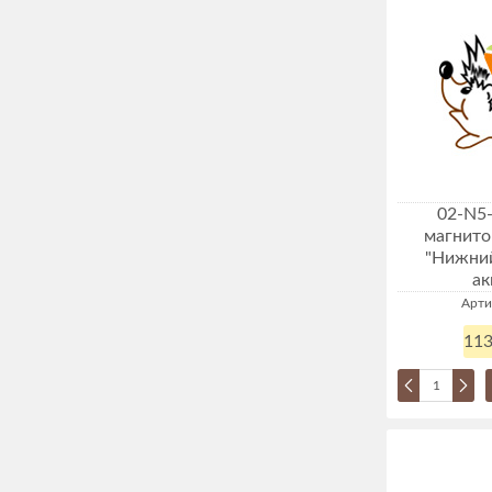
02-N5
магнито
"Нижний
ак
Арти
113