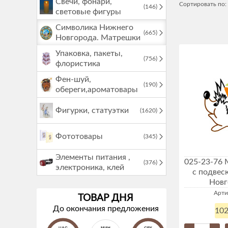
Свечи, фонари,
Сортировать по:
(146)
световые фигуры
Символика Нижнего
(665)
Новгорода. Матрешки
Упаковка, пакеты,
(756)
флористика
Фен-шуй,
(190)
обереги,ароматовары
Фигурки, статуэтки
(1620)
Фототовары
(345)
Элементы питания ,
025-23-76 
(376)
электроника, клей
с подвес
Новг
Арти
ТОВАР ДНЯ
До окончания предложения
102