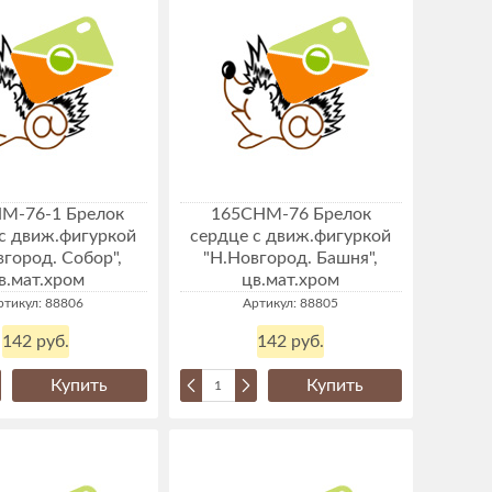
M-76-1 Брелок
165CHM-76 Брелок
с движ.фигуркой
сердце с движ.фигуркой
вгород. Собор",
"Н.Новгород. Башня",
в.мат.хром
цв.мат.хром
ртикул: 88806
Артикул: 88805
142 руб.
142 руб.
Купить
Купить