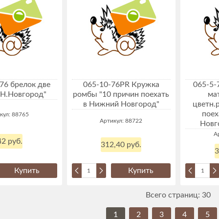
6 брелок две
065-10-76PR Кружка
065-5-
"Н.Новгород"
ромбы "10 причин поехать
ма
в Нижний Новгород"
цветн.
поех
кул: 88765
Артикул: 88722
Новг
А
2 руб.
312,40 руб.
3
Купить
Купить
Всего страниц:
30
1
2
3
4
5