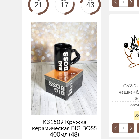
ЧАС
МИН
СЕК
21
17
43
062-2-
чашка+б
ж
Арти
28
К31509 Кружка
керамическая BIG BOSS
400мл (48)