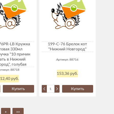
76PR-LB Кружка
199-C-76 Брелок кот
товая 330мл
"Нижний Новгород"
ручка "10 причин
ать в Нижний
Артикул: 88716
ород", голубая
ртикул: 88718
153,36 руб.
12,40 руб.
Купить
Купить
»
»»