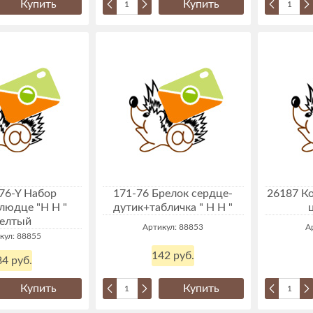
Купить
Купить
76-Y Набор
171-76 Брелок сердце-
26187 Ко
людце "Н Н "
дутик+табличка " Н Н "
елтый
Артикул: 88853
А
кул: 88855
142 руб.
4 руб.
Купить
Купить