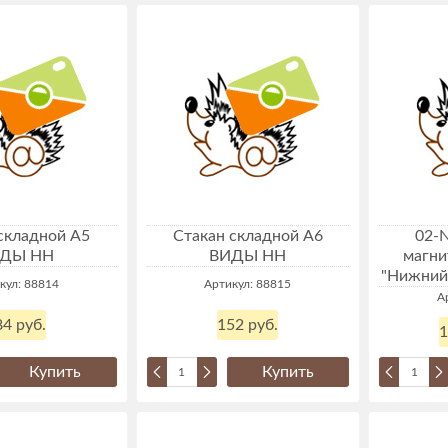
складной А5
Стакан складной А6
02-
ДЫ НН
ВИДЫ НН
магни
"Нижний 
кул: 88814
Артикул: 88815
А
4 руб.
152 руб.
1
Купить
Купить