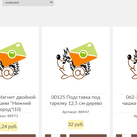
Магнит двойной
00125 Подставка под
062-
ками "Нижний
тарелку 12,5 см-дерево
чашка
ород"(10)
Артикул: 88947
кул: 88973
А
32 руб.
,24 руб.