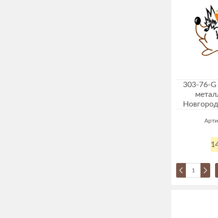
303-76-G
метал
Новгород"
Арти
14