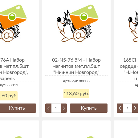
-76A Набор
02-N5-76 ЗМ - Набор
165CH
в мет.пл.5шт
магнитов мет.пл.5шт
сердце 
 Новгород",
"Нижний Новгород"
"Н.Но
варель
ц
Артикул: 88808
кул: 88811
А
113,60 руб.
,60 руб.
Купить
Купить