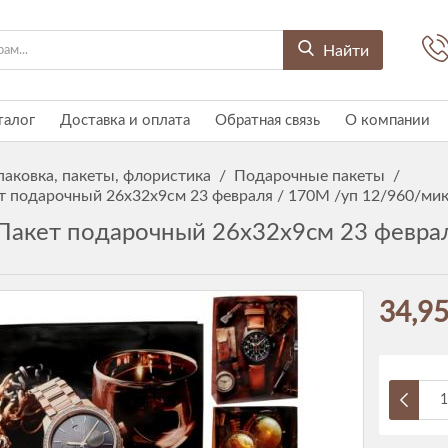
Найти
талог
Доставка и оплата
Обратная связь
О компании
паковка, пакеты, флористика
/
Подарочные пакеты
/
т подарочный 26x32x9см 23 февраля / 170M /уп 12/960/ми
Пакет подарочный 26x32x9см 23 феврал
34,95