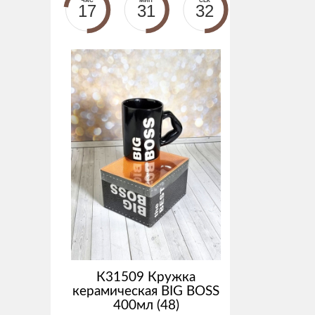
ЧАС
МИН
СЕК
17
31
31
К31509 Кружка
керамическая BIG BOSS
400мл (48)