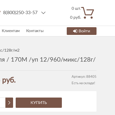
0
шт.
8(800)250-33-57
0
руб.
Клиентам
Контакты
Войти
кс/128г/м2
я / 170M /уп 12/960/микс/128г/
Артикул:
88405
 руб.
Есть на складе!
КУПИТЬ