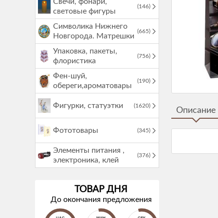
Свечи, фонари,
(146)
световые фигуры
Символика Нижнего
(665)
Новгорода. Матрешки
Упаковка, пакеты,
(756)
флористика
Фен-шуй,
(190)
обереги,ароматовары
Фигурки, статуэтки
(1620)
Описание
Фототовары
(345)
Элементы питания ,
(376)
электроника, клей
ТОВАР ДНЯ
До окончания предложения