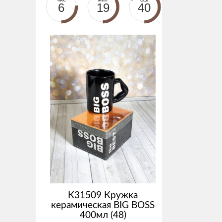
ЧАС
МИН
СЕК
6
19
40
К31509 Кружка
керамическая BIG BOSS
400мл (48)