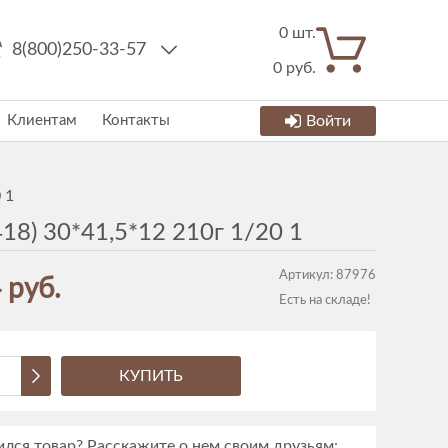
0
шт.
8(800)250-33-57
0
руб.
Клиентам
Контакты
Войти
 1
18) 30*41,5*12 210г 1/20 1
Артикул:
87976
 руб.
Есть на складе!
КУПИТЬ
лся товар? Расскажите о нем своим друзьям: