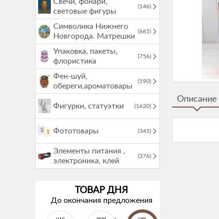
Свечи, фонари,
(146)
световые фигуры
Символика Нижнего
(665)
Новгорода. Матрешки
Упаковка, пакеты,
(756)
флористика
Фен-шуй,
(190)
обереги,ароматовары
Описание
Фигурки, статуэтки
(1620)
Фототовары
(345)
Элементы питания ,
(376)
электроника, клей
ТОВАР ДНЯ
До окончания предложения