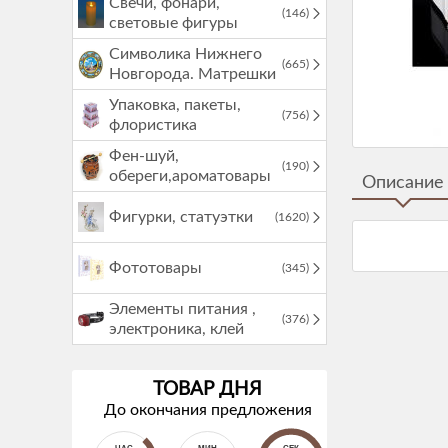
Свечи, фонари,
(146)
световые фигуры
Символика Нижнего
(665)
Новгорода. Матрешки
Упаковка, пакеты,
(756)
флористика
Фен-шуй,
(190)
обереги,ароматовары
Описание
Фигурки, статуэтки
(1620)
Фототовары
(345)
Элементы питания ,
(376)
электроника, клей
ТОВАР ДНЯ
До окончания предложения