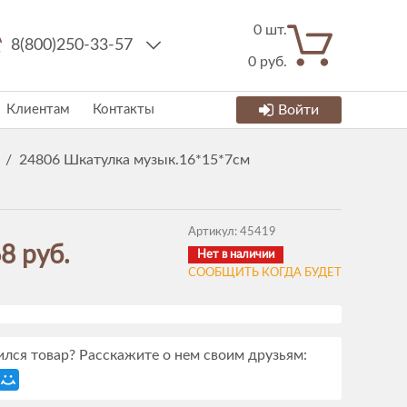
0
шт.
8(800)250-33-57
0
руб.
Клиентам
Контакты
Войти
/
24806 Шкатулка музык.16*15*7см
Артикул:
45419
8 руб.
Нет в наличии
СООБЩИТЬ КОГДА БУДЕТ
лся товар? Расскажите о нем своим друзьям: