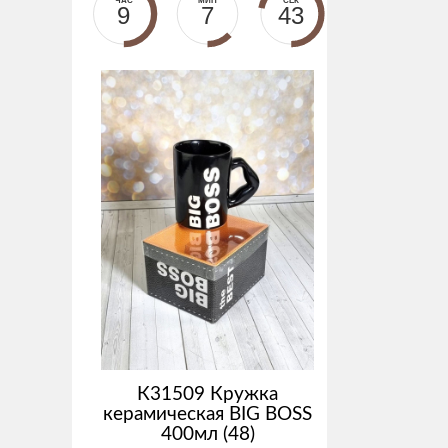
ЧАС
МИН
СЕК
9
7
42
К31509 Кружка
керамическая BIG BOSS
400мл (48)