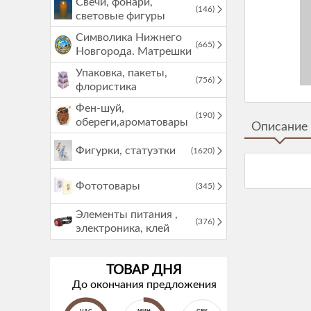
Свечи, фонари,
(146)
световые фигуры
Символика Нижнего
(665)
Новгорода. Матрешки
Упаковка, пакеты,
(756)
флористика
Фен-шуй,
(190)
обереги,ароматовары
Описание
Фигурки, статуэтки
(1620)
Фототовары
(345)
Элементы питания ,
(376)
электроника, клей
ТОВАР ДНЯ
До окончания предложения