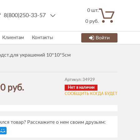
0
шт.
8(800)250-33-57
0
руб.
Клиентам
Контакты
Войти
одст.для украшений 10*10*5см
Артикул:
34929
0 руб.
Нет в наличии
СООБЩИТЬ КОГДА БУДЕТ
лся товар? Расскажите о нем своим друзьям: