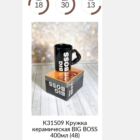
ЧАС
МИН
СЕК
18
30
12
К31509 Кружка
керамическая BIG BOSS
400мл (48)