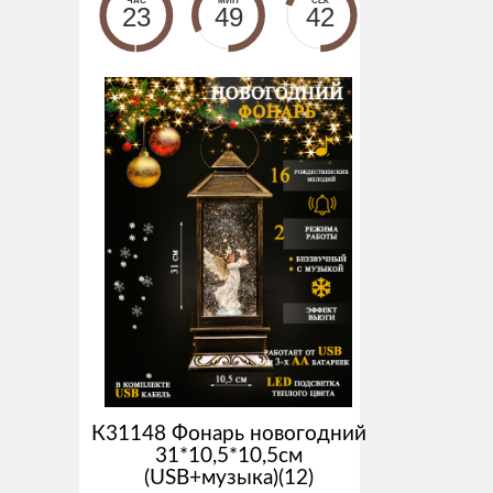
ЧАС
МИН
СЕК
23
49
41
К31148 Фонарь новогодний
31*10,5*10,5см
(USB+музыка)(12)