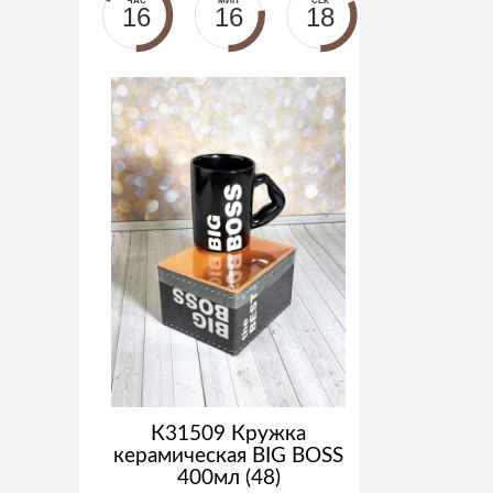
ЧАС
МИН
СЕК
16
16
18
К31509 Кружка
керамическая BIG BOSS
400мл (48)