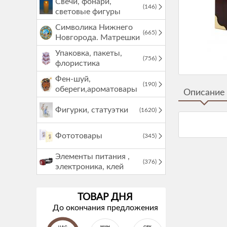
Свечи, фонари,
(146)
световые фигуры
Символика Нижнего
(665)
Новгорода. Матрешки
Упаковка, пакеты,
(756)
флористика
Фен-шуй,
(190)
обереги,ароматовары
Описание
Фигурки, статуэтки
(1620)
Фототовары
(345)
Элементы питания ,
(376)
электроника, клей
ТОВАР ДНЯ
До окончания предложения