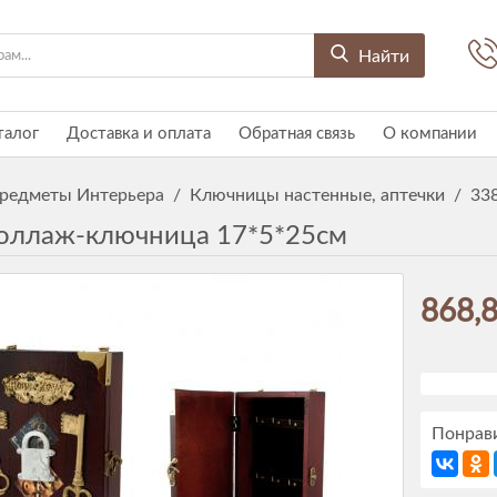
Найти
талог
Доставка и оплата
Обратная связь
О компании
редметы Интерьера
/
Ключницы настенные, аптечки
/
33
оллаж-ключница 17*5*25см
868,8
Понрави