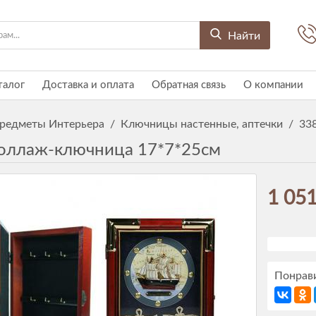
Найти
талог
Доставка и оплата
Обратная связь
О компании
редметы Интерьера
/
Ключницы настенные, аптечки
/
33
оллаж-ключница 17*7*25см
1 051
Понрави