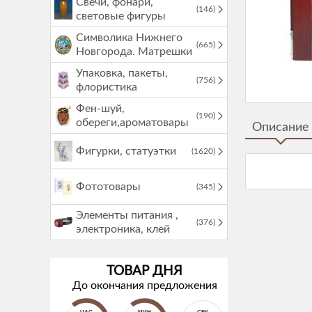
Свечи, фонари,
(146)
световые фигуры
Символика Нижнего
(665)
Новгорода. Матрешки
Упаковка, пакеты,
(756)
флористика
Фен-шуй,
(190)
обереги,ароматовары
Описание
Фигурки, статуэтки
(1620)
Фототовары
(345)
Элементы питания ,
(376)
электроника, клей
ТОВАР ДНЯ
До окончания предложения