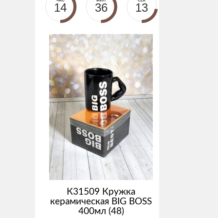
ЧАС
МИН
СЕК
14
36
13
К31509 Кружка
керамическая BIG BOSS
400мл (48)