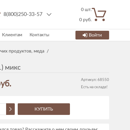
0
шт.
8(800)250-33-57
0
руб.
Клиентам
Контакты
Войти
чих продуктов, меда
/
) микс
Артикул:
68550
уб.
Есть на складе!
КУПИТЬ
лся товар? Расскажите о нем своим друзьям: