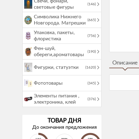
Свечи, фонари,
(146)
световые фигуры
Символика Нижнего
(665)
Новгорода. Матрешки
Упаковка, пакеты,
(756)
флористика
Фен-шуй,
(190)
обереги,ароматовары
Описание
Фигурки, статуэтки
(1620)
Фототовары
(345)
Элементы питания ,
(376)
электроника, клей
ТОВАР ДНЯ
До окончания предложения