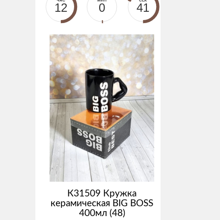
ЧАС
МИН
СЕК
12
0
40
К31509 Кружка
керамическая BIG BOSS
400мл (48)