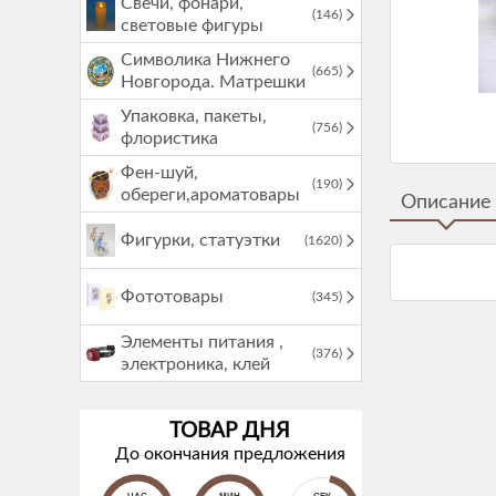
Свечи, фонари,
(146)
световые фигуры
Символика Нижнего
(665)
Новгорода. Матрешки
Упаковка, пакеты,
(756)
флористика
Фен-шуй,
(190)
обереги,ароматовары
Описание
Фигурки, статуэтки
(1620)
Фототовары
(345)
Элементы питания ,
(376)
электроника, клей
ТОВАР ДНЯ
До окончания предложения