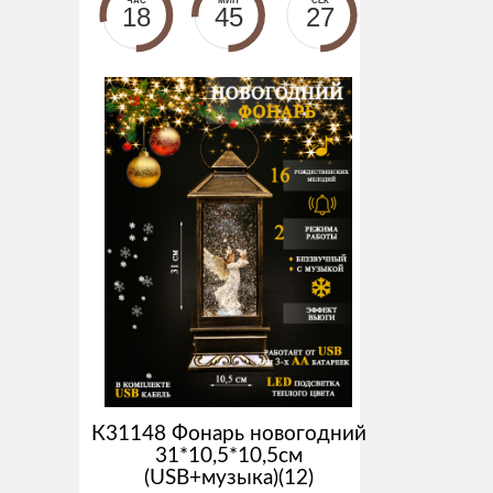
ЧАС
МИН
СЕК
18
45
27
К31148 Фонарь новогодний
31*10,5*10,5см
(USB+музыка)(12)