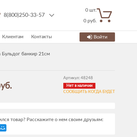
0
шт.
8(800)250-33-57
0
руб.
Клиентам
Контакты
Войти
 Бульдог банкир 21см
Артикул:
48248
уб.
Нет в наличии
СООБЩИТЬ КОГДА БУДЕТ
лся товар? Расскажите о нем своим друзьям: