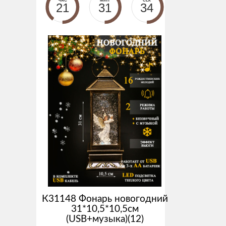
ЧАС
МИН
СЕК
21
31
33
К31148 Фонарь новогодний
31*10,5*10,5см
(USB+музыка)(12)