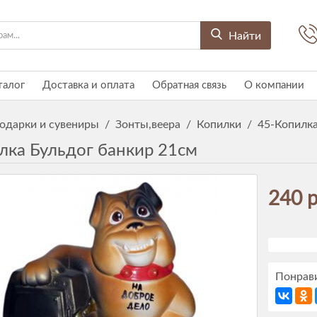
Найти
талог
Доставка и оплата
Обратная связь
О компании
одарки и сувениры
/
Зонты,веера
/
Копилки
/
45-Копилка
лка Бульдог банкир 21см
240 р
Понрави