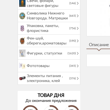
Свечи, фонари,
(146)
световые фигуры
Символика Нижнего
(665)
Новгорода. Матрешки
Упаковка, пакеты,
(756)
флористика
Фен-шуй,
(190)
обереги,ароматовары
Описание
Фигурки, статуэтки
(1620)
Фототовары
(345)
Элементы питания ,
(376)
электроника, клей
ТОВАР ДНЯ
До окончания предложения