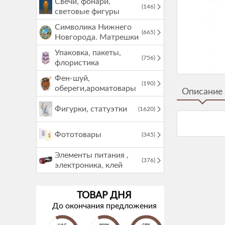
Свечи, фонари,
(146)
световые фигуры
Символика Нижнего
(665)
Новгорода. Матрешки
Упаковка, пакеты,
(756)
флористика
Фен-шуй,
(190)
обереги,ароматовары
Описание
Фигурки, статуэтки
(1620)
Фототовары
(345)
Элементы питания ,
(376)
электроника, клей
ТОВАР ДНЯ
До окончания предложения