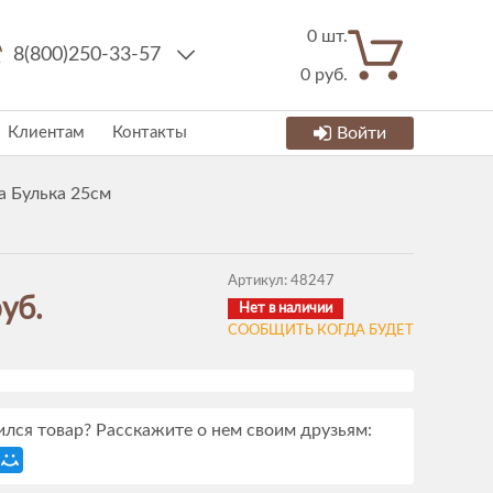
0
шт.
8(800)250-33-57
0
руб.
Клиентам
Контакты
Войти
а Булька 25см
Артикул:
48247
уб.
Нет в наличии
СООБЩИТЬ КОГДА БУДЕТ
лся товар? Расскажите о нем своим друзьям: