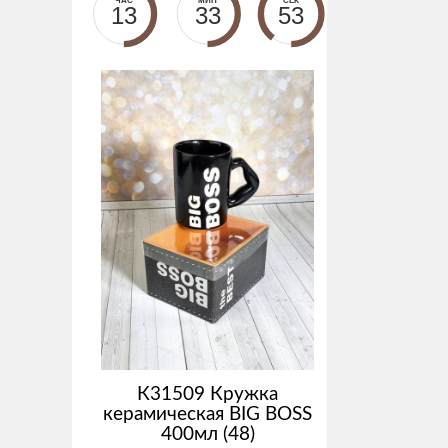
ЧАС
МИН
СЕК
13
33
53
К31509 Кружка
керамическая BIG BOSS
400мл (48)