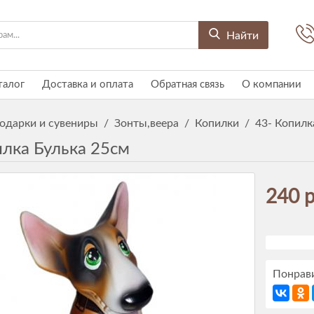
Найти
талог
Доставка и оплата
Обратная связь
О компании
одарки и сувениры
/
Зонты,веера
/
Копилки
/
43- Копилк
илка Булька 25см
240 р
Понрави