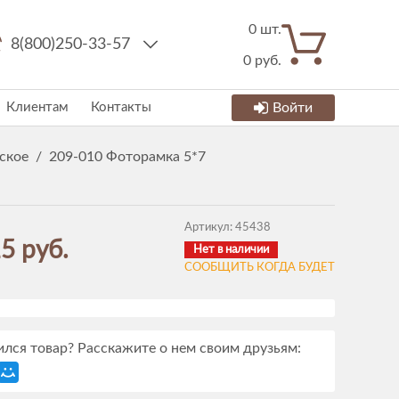
0
шт.
8(800)250-33-57
0
руб.
Клиентам
Контакты
Войти
ское
/
209-010 Фоторамка 5*7
Артикул:
45438
5 руб.
Нет в наличии
СООБЩИТЬ КОГДА БУДЕТ
лся товар? Расскажите о нем своим друзьям: