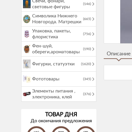
Свечи, фонари,
(146)
световые фигуры
Символика Нижнего
(665)
Новгорода. Матрешки
Упаковка, пакеты,
(756)
флористика
Фен-шуй,
(190)
обереги,ароматовары
Описание
Фигурки, статуэтки
(1620)
Фототовары
(345)
Элементы питания ,
(376)
электроника, клей
ТОВАР ДНЯ
До окончания предложения