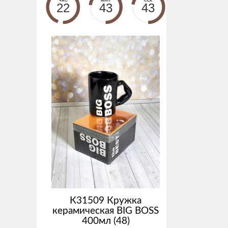
ЧАС
МИН
СЕК
22
43
42
К31509 Кружка
керамическая BIG BOSS
400мл (48)