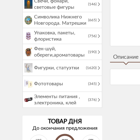
Свечи, фонари,
(146)
световые фигуры
Символика Нижнего
(665)
Новгорода. Матрешки
Упаковка, пакеты,
(756)
флористика
Фен-шуй,
(190)
обереги,ароматовары
Описание
Фигурки, статуэтки
(1620)
Фототовары
(345)
Элементы питания ,
(376)
электроника, клей
ТОВАР ДНЯ
До окончания предложения