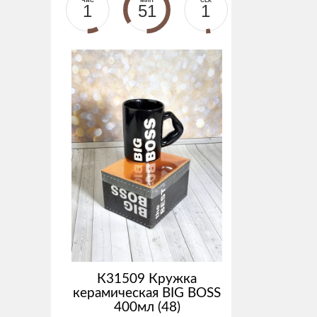
ЧАС
МИН
СЕК
1
51
1
К31509 Кружка
керамическая BIG BOSS
400мл (48)