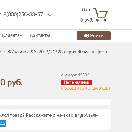
0
шт.
8(800)250-33-57
0
руб.
Клиентам
Контакты
Войти
в
/
Ф/альбом SA-20-P/23*28 серия 40 магн.Цветы
Артикул:
45538
0 руб.
Нет в наличии
СООБЩИТЬ КОГДА БУДЕТ
лся товар? Расскажите о нем своим друзьям: