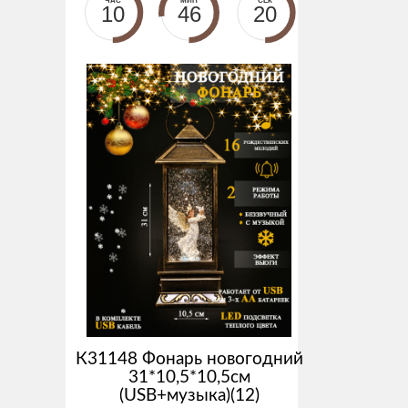
ЧАС
МИН
СЕК
10
46
20
К31148 Фонарь новогодний
31*10,5*10,5см
(USB+музыка)(12)