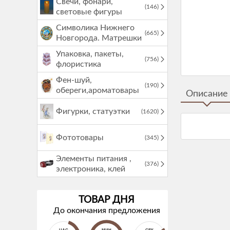
Свечи, фонари,
(146)
световые фигуры
Символика Нижнего
(665)
Новгорода. Матрешки
Упаковка, пакеты,
(756)
флористика
Фен-шуй,
(190)
обереги,ароматовары
Описание
Фигурки, статуэтки
(1620)
Фототовары
(345)
Элементы питания ,
(376)
электроника, клей
ТОВАР ДНЯ
До окончания предложения