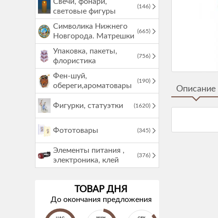
Свечи, фонари,
(146)
световые фигуры
Символика Нижнего
(665)
Новгорода. Матрешки
Упаковка, пакеты,
(756)
флористика
Фен-шуй,
(190)
обереги,ароматовары
Описание
Фигурки, статуэтки
(1620)
Фототовары
(345)
Элементы питания ,
(376)
электроника, клей
ТОВАР ДНЯ
До окончания предложения