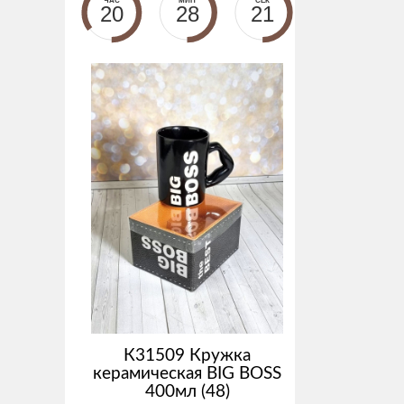
ЧАС
МИН
СЕК
20
28
21
К31509 Кружка
керамическая BIG BOSS
400мл (48)