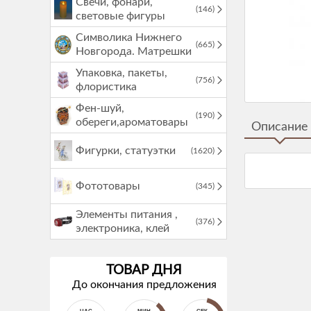
Свечи, фонари,
(146)
световые фигуры
Символика Нижнего
(665)
Новгорода. Матрешки
Упаковка, пакеты,
(756)
флористика
Фен-шуй,
(190)
обереги,ароматовары
Описание
Фигурки, статуэтки
(1620)
Фототовары
(345)
Элементы питания ,
(376)
электроника, клей
ТОВАР ДНЯ
До окончания предложения