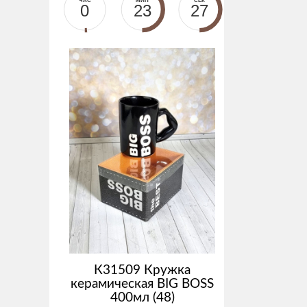
ЧАС
МИН
СЕК
0
23
27
К31509 Кружка
керамическая BIG BOSS
400мл (48)