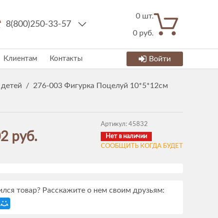
0
шт.
8(800)250-33-57
0
руб.
Клиентам
Контакты
Войти
 детей
/
276-003 Фигурка Поцелуй 10*5*12см
Артикул:
45832
2 руб.
Нет в наличии
СООБЩИТЬ КОГДА БУДЕТ
лся товар? Расскажите о нем своим друзьям: