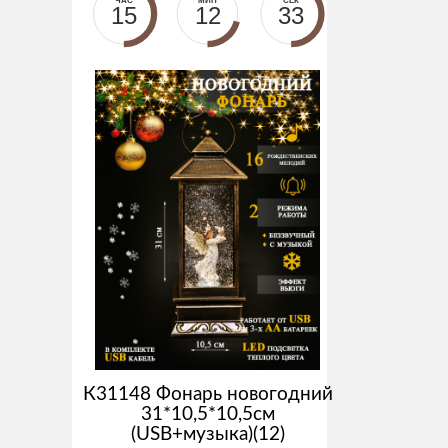
ЧАС
МИН
СЕК
15
12
33
К31148 Фонарь новогодний
31*10,5*10,5см
(USB+музыка)(12)