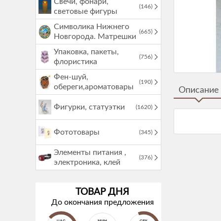
Свечи, фонари,
(146)
световые фигуры
Символика Нижнего
(665)
Новгорода. Матрешки
Упаковка, пакеты,
(756)
флористика
Фен-шуй,
(190)
обереги,ароматовары
Описание
Фигурки, статуэтки
(1620)
Фототовары
(345)
Элементы питания ,
(376)
электроника, клей
ТОВАР ДНЯ
До окончания предложения