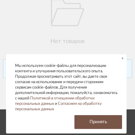
Нет товаров
×
Найдено 0 товаров с такими параметрами.
Мы используем cookie-файлы для персонализации
Попробуйте изменить параметры фильтра
контента и улучшения пользовательского опыта.
Продолжая просматривать этот сайт, вы даете свое
согласие на использование и передачи сторонним
сервисам cookie-файлов. Для получения
дополнительной информации, пожалуйста, ознакомьтесь
с нашей
Политикой в отношении обработки
персональных данных
и
Согласием на обработку
персональных данных
© 2026 год. Все права защищены.
Принять
Политика конфиденциальности
Согласие на обработку персональных данных