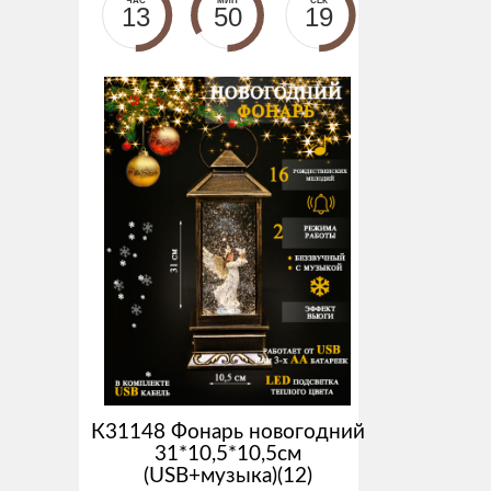
ЧАС
МИН
СЕК
13
50
19
К31148 Фонарь новогодний
31*10,5*10,5см
(USB+музыка)(12)