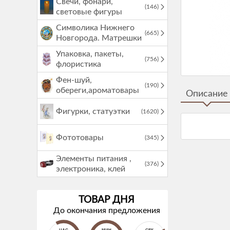
Свечи, фонари,
(146)
световые фигуры
Символика Нижнего
(665)
Новгорода. Матрешки
Упаковка, пакеты,
(756)
флористика
Фен-шуй,
(190)
обереги,ароматовары
Описание
Фигурки, статуэтки
(1620)
Фототовары
(345)
Элементы питания ,
(376)
электроника, клей
ТОВАР ДНЯ
До окончания предложения