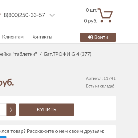
0
шт.
8(800)250-33-57
0
руб.
Клиентам
Контакты
Войти
ейки "таблетки"
/
Бат.ТРОФИ G 4 (377)
Артикул:
11741
руб.
Есть на складе!
КУПИТЬ
лся товар? Расскажите о нем своим друзьям: