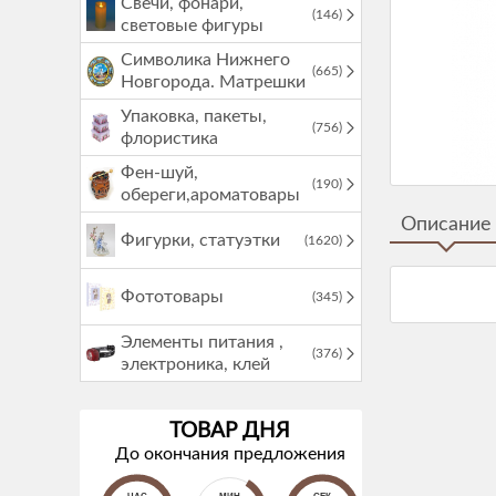
Свечи, фонари,
(146)
световые фигуры
Символика Нижнего
(665)
Новгорода. Матрешки
Упаковка, пакеты,
(756)
флористика
Фен-шуй,
(190)
обереги,ароматовары
Описание
Фигурки, статуэтки
(1620)
Фототовары
(345)
Элементы питания ,
(376)
электроника, клей
ТОВАР ДНЯ
До окончания предложения