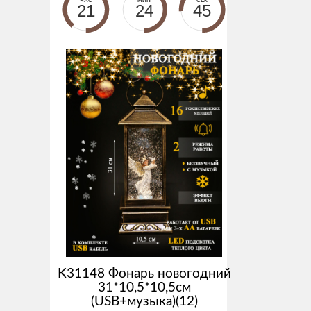
ЧАС
МИН
СЕК
21
24
45
К31148 Фонарь новогодний
31*10,5*10,5см
(USB+музыка)(12)