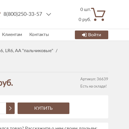
0
шт.
8(800)250-33-57
0
руб.
Клиентам
Контакты
Войти
6, LR6, AA "пальчиковые"
/
Артикул:
36639
руб.
Есть на складе!
КУПИТЬ
лся товар? Расскажите о нем своим друзьям: