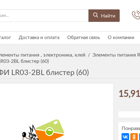
Найти
талог
Доставка и оплата
Обратная связь
О компании
лементы питания , электроника, клей
/
Элементы питания R
R03-2BL блистер (60)
ФИ LR03-2BL блистер (60)
15,91
Понрави