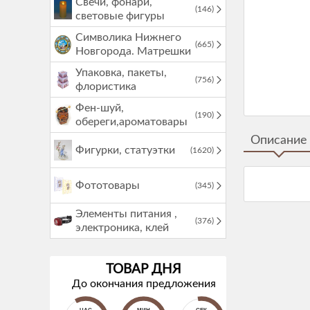
Свечи, фонари,
(146)
световые фигуры
Символика Нижнего
(665)
Новгорода. Матрешки
Упаковка, пакеты,
(756)
флористика
Фен-шуй,
(190)
обереги,ароматовары
Описание
Фигурки, статуэтки
(1620)
Фототовары
(345)
Элементы питания ,
(376)
электроника, клей
ТОВАР ДНЯ
До окончания предложения