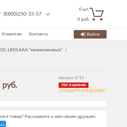
0
шт.
8(800)250-33-57
0
руб.
Клиентам
Контакты
Войти
03, LR03 AAA "мизинчиковые"
/
Артикул:
6715
 руб.
Нет в наличии
СООБЩИТЬ КОГДА БУДЕТ
лся товар? Расскажите о нем своим друзьям: