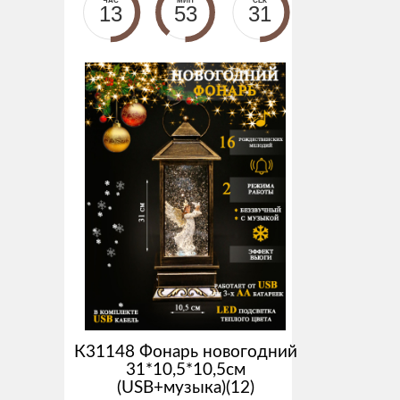
ЧАС
МИН
СЕК
13
53
31
К31148 Фонарь новогодний
31*10,5*10,5см
(USB+музыка)(12)