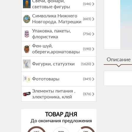
Свечи, фонари,
(146)
световые фигуры
Символика Нижнего
(665)
Новгорода. Матрешки
Упаковка, пакеты,
(756)
флористика
Фен-шуй,
(190)
обереги,ароматовары
Описание
Фигурки, статуэтки
(1620)
Фототовары
(345)
Элементы питания ,
(376)
электроника, клей
ТОВАР ДНЯ
До окончания предложения