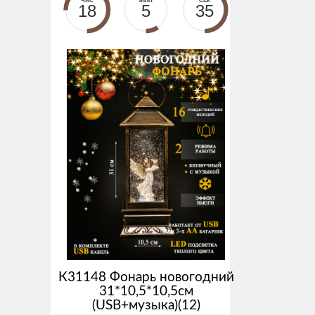
ЧАС
МИН
СЕК
18
5
34
К31148 Фонарь новогодний
31*10,5*10,5см
(USB+музыка)(12)